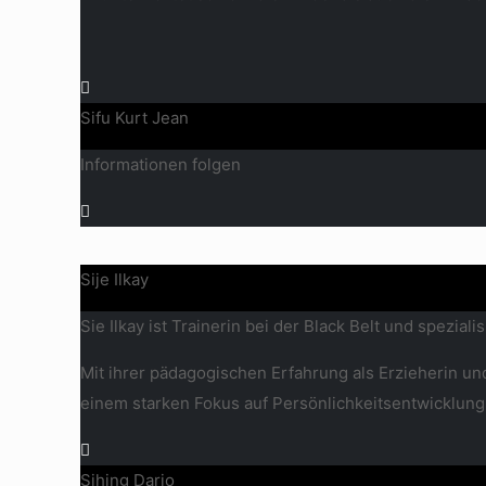
Sifu Kurt Jean
Informationen folgen
Sije Ilkay
Sie Ilkay ist Trainerin bei der Black Belt und spezi
Mit ihrer pädagogischen Erfahrung als Erzieherin und
einem starken Fokus auf Persönlichkeitsentwicklung
Sihing Dario