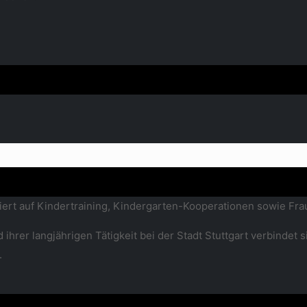
alisiert auf Kindertraining, Kindergarten-Kooperationen sowie Fr
 ihrer langjährigen Tätigkeit bei der Stadt Stuttgart verbindet 
.