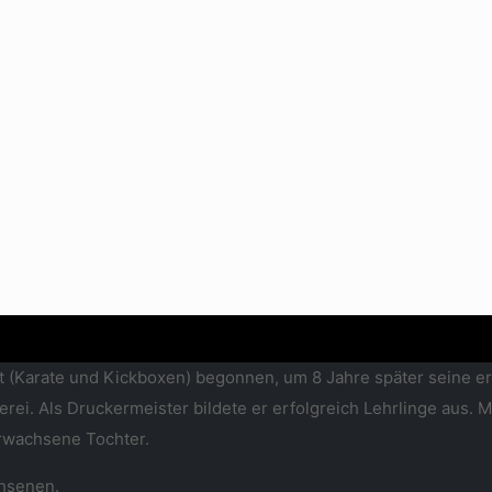
 (Karate und Kickboxen) begonnen, um 8 Jahre später seine er
rei. Als Druckermeister bildete er erfolgreich Lehrlinge aus. M
erwachsene Tochter.
chsenen.